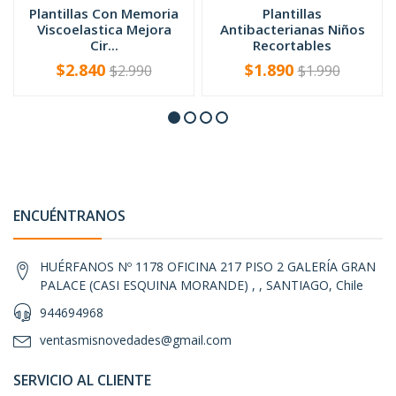
Plantillas Con Memoria
Plantillas
Viscoelastica Mejora
Antibacterianas Niños
Cir...
Recortables
$2.840
$1.890
$2.990
$1.990
-
+
-
+
ENCUÉNTRANOS
HUÉRFANOS Nº 1178 OFICINA 217 PISO 2 GALERÍA GRAN
PALACE (CASI ESQUINA MORANDE) , , SANTIAGO, Chile
944694968
ventasmisnovedades@gmail.com
SERVICIO AL CLIENTE