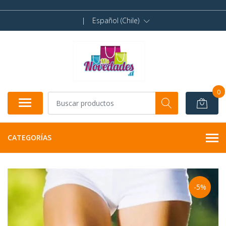
|
Español (Chile)
0
CATEGORÍAS
-5%