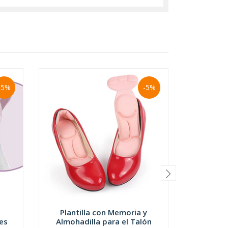
-5%
-5%
Plantilla con Memoria y
Par C
es
Almohadilla para el Talón
Recupera