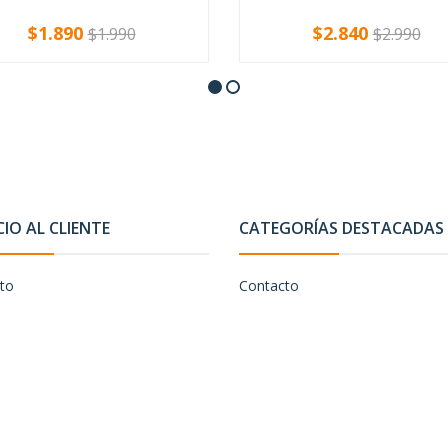
$1.890
$2.840
$1.990
$2.990
+
-
+
CIO AL CLIENTE
CATEGORÍAS DESTACADAS
to
Contacto