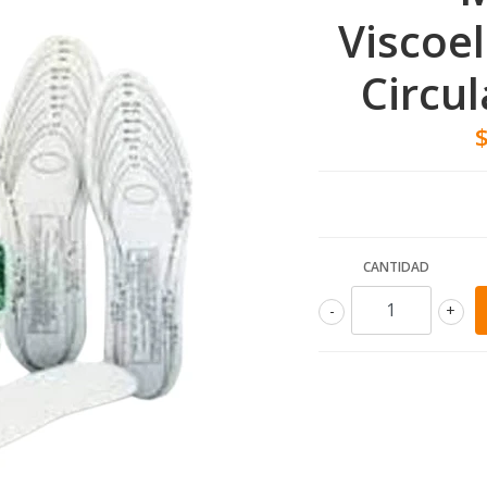
Viscoe
Circu
CANTIDAD
-
+