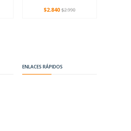
$2.840
$
$2.990
-
+
-
ENLACES RÁPIDOS