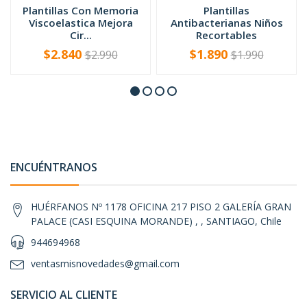
Plantillas Con Memoria
Plantillas
Viscoelastica Mejora
Antibacterianas Niños
Cir...
Recortables
$2.840
$1.890
$2.990
$1.990
-
+
-
+
ENCUÉNTRANOS
HUÉRFANOS Nº 1178 OFICINA 217 PISO 2 GALERÍA GRAN
PALACE (CASI ESQUINA MORANDE) , , SANTIAGO, Chile
944694968
ventasmisnovedades@gmail.com
SERVICIO AL CLIENTE