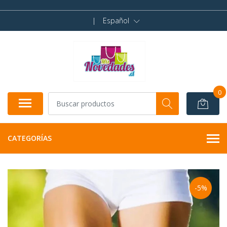
|
Español
0
CATEGORÍAS
-5%