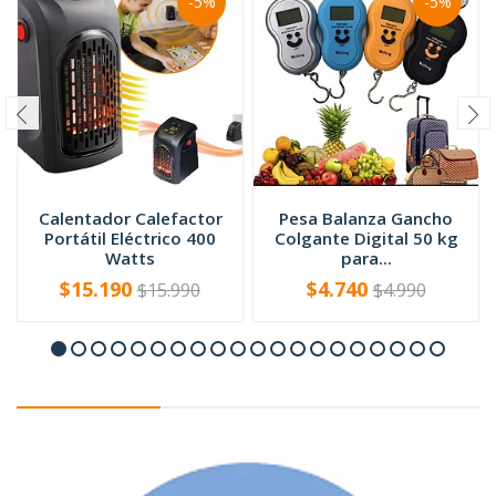
-5%
-5%
Calentador Calefactor
Pesa Balanza Gancho
Portátil Eléctrico 400
Colgante Digital 50 kg
Watts
para...
$15.190
$4.740
$15.990
$4.990
-
+
-
+