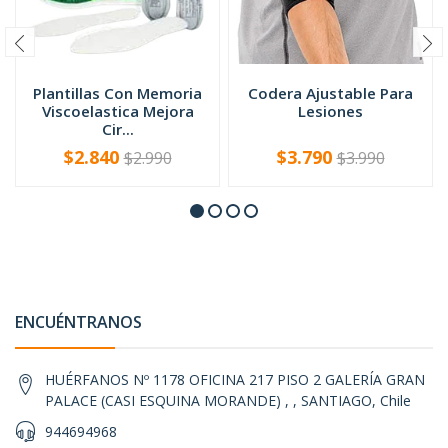
Plantillas Con Memoria
Codera Ajustable Para
Viscoelastica Mejora
Lesiones
Cir...
$2.840
$3.790
$2.990
$3.990
-
+
-
+
ENCUÉNTRANOS
HUÉRFANOS Nº 1178 OFICINA 217 PISO 2 GALERÍA GRAN
PALACE (CASI ESQUINA MORANDE) , , SANTIAGO, Chile
944694968