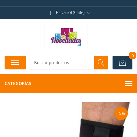
|
Español (Chile)
0
CATEGORÍAS
-5%