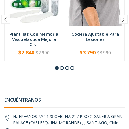
Plantillas Con Memoria
Codera Ajustable Para
Viscoelastica Mejora
Lesiones
Cir...
$2.840
$3.790
$2.990
$3.990
-
+
-
+
ENCUÉNTRANOS
HUÉRFANOS Nº 1178 OFICINA 217 PISO 2 GALERÍA GRAN
PALACE (CASI ESQUINA MORANDE) , , SANTIAGO, Chile