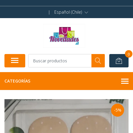
|
Español (Chile)
0
CATEGORÍAS
-5%