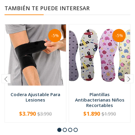
TAMBIÉN TE PUEDE INTERESAR
-5%
-5%
Codera Ajustable Para
Plantillas
Lesiones
Antibacterianas Niños
Recortables
$3.790
$1.890
$3.990
$1.990
-
+
-
+