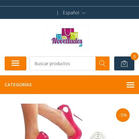
|
Español
0
CATEGORÍAS
-5%