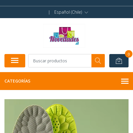
|
Español (Chile)
0
CATEGORÍAS