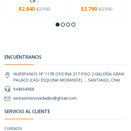
Cir...
$2.840
$3.790
$2.990
$3.990
-
+
-
+
ENCUÉNTRANOS
HUÉRFANOS Nº 1178 OFICINA 217 PISO 2 GALERÍA GRAN
PALACE (CASI ESQUINA MORANDE) , , SANTIAGO, Chile
944694968
ventasmisnovedades@gmail.com
SERVICIO AL CLIENTE
Contacto