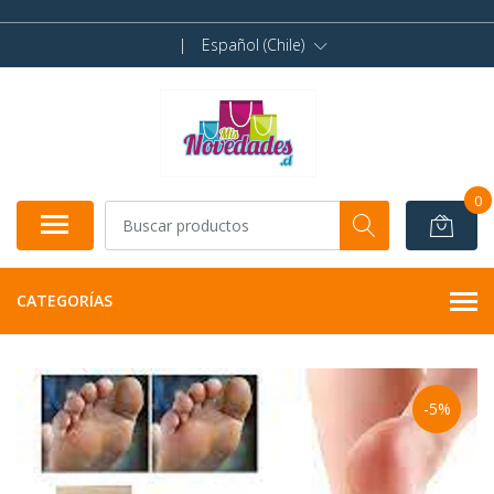
|
Español (Chile)
0
CATEGORÍAS
-5%