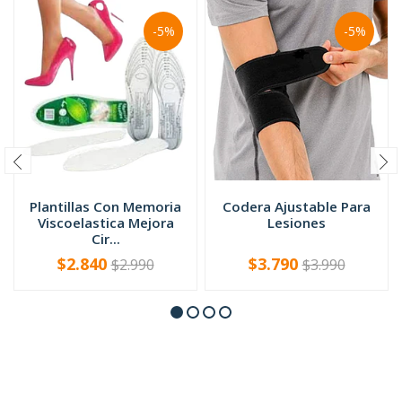
-5%
-5%
Plantillas Con Memoria
Codera Ajustable Para
Viscoelastica Mejora
Lesiones
Cir...
$2.840
$3.790
$2.990
$3.990
-
+
-
+