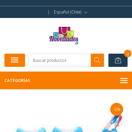
|
Español (Chile)
0
CATEGORÍAS
-5%