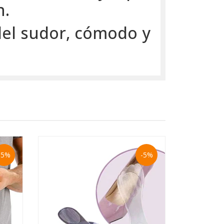
n.
del sudor, cómodo y
-5%
-5%