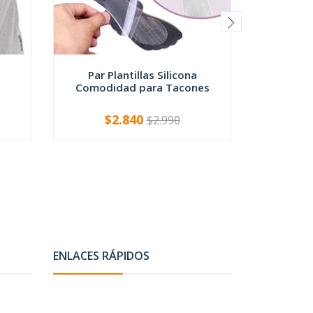
a
Par Plantillas Silicona
Par Plant
Comodidad para Tacones
Pla
$2.840
$
$2.990
-
+
-
ENLACES RÁPIDOS