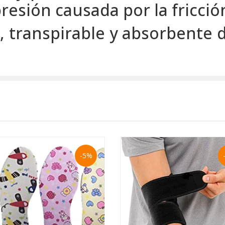
presión causada por la fricció
o, transpirable y absorbente 
-5%