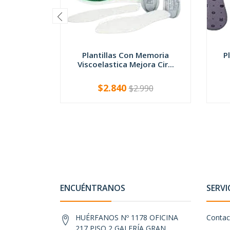
Plantillas Con Memoria
P
Viscoelastica Mejora Cir...
$2.840
$2.990
-
+
-
ENCUÉNTRANOS
SERVI
HUÉRFANOS Nº 1178 OFICINA
Contac
217 PISO 2 GALERÍA GRAN