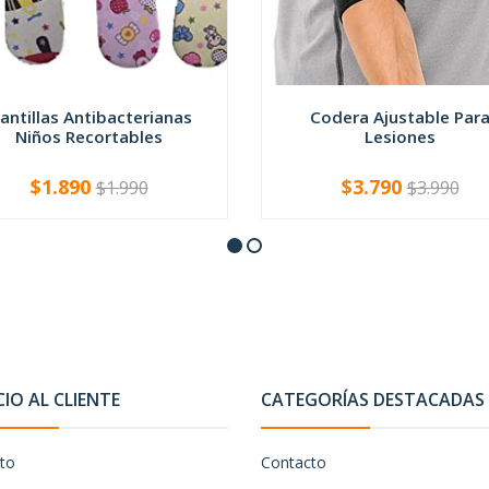
lantillas Antibacterianas
Codera Ajustable Par
Niños Recortables
Lesiones
$1.890
$3.790
$1.990
$3.990
+
-
+
CIO AL CLIENTE
CATEGORÍAS DESTACADAS
to
Contacto