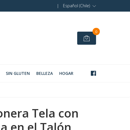
|
Español (Chile)
0
SIN GLUTEN
BELLEZA
HOGAR
onera Tela con
na en el Talón