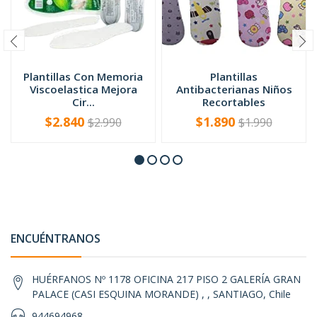
Plantillas Con Memoria
Plantillas
Viscoelastica Mejora
Antibacterianas Niños
Cir...
Recortables
$2.840
$1.890
$2.990
$1.990
-
+
-
+
ENCUÉNTRANOS
HUÉRFANOS Nº 1178 OFICINA 217 PISO 2 GALERÍA GRAN
PALACE (CASI ESQUINA MORANDE) , , SANTIAGO, Chile
944694968