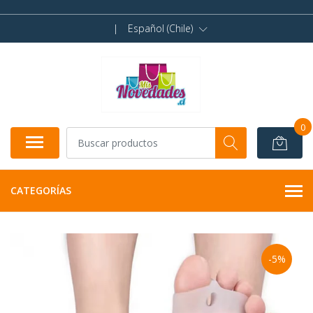
|
Español (Chile)
0
CATEGORÍAS
-5%