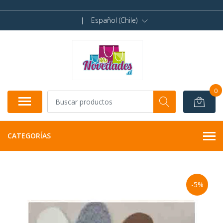
|
Español (Chile)
0
CATEGORÍAS
-5%