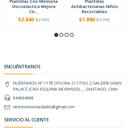
Plantillas Con Memoria
Plantillas
Viscoelastica Mejora
Antibacterianas Niños
Cir...
Recortables
$2.840
$1.890
$2.990
$1.990
-
+
-
+
ENCUÉNTRANOS
HUÉRFANOS Nº 1178 OFICINA 217 PISO 2 GALERÍA GRAN
PALACE (CASI ESQUINA MORANDE) , , SANTIAGO, Chile
944694968
ventasmisnovedades@gmail.com
SERVICIO AL CLIENTE