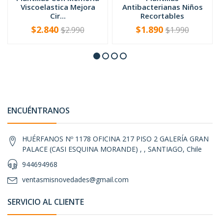
Viscoelastica Mejora
Antibacterianas Niños
Cir...
Recortables
$2.840
$1.890
$2.990
$1.990
-
+
-
+
ENCUÉNTRANOS
HUÉRFANOS Nº 1178 OFICINA 217 PISO 2 GALERÍA GRAN
PALACE (CASI ESQUINA MORANDE) , , SANTIAGO, Chile
944694968
ventasmisnovedades@gmail.com
SERVICIO AL CLIENTE