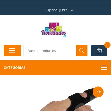
|
Español (Chile)
0
CATEGORÍAS
-5%