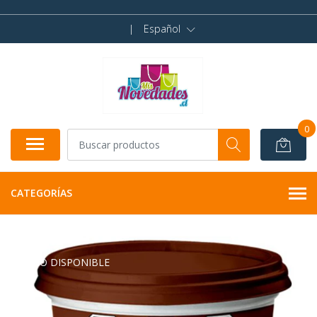
|
Español
0
CATEGORÍAS
NO DISPONIBLE