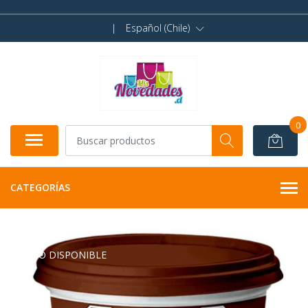
|
Español (Chile)
0
CATEGORÍAS
NO DISPONIBLE