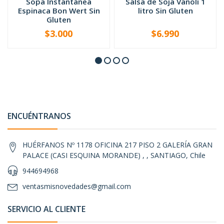
Sopa Instantánea
Salsa de Soja Vanoli 1
Espinaca Bon Wert Sin
litro Sin Gluten
Gluten
$3.000
$6.990
-
+
-
+
ENCUÉNTRANOS
HUÉRFANOS Nº 1178 OFICINA 217 PISO 2 GALERÍA GRAN
PALACE (CASI ESQUINA MORANDE) , , SANTIAGO, Chile
944694968
ventasmisnovedades@gmail.com
SERVICIO AL CLIENTE