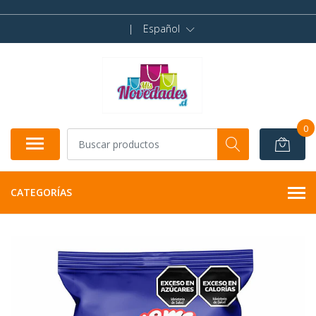
|
Español
0
CATEGORÍAS