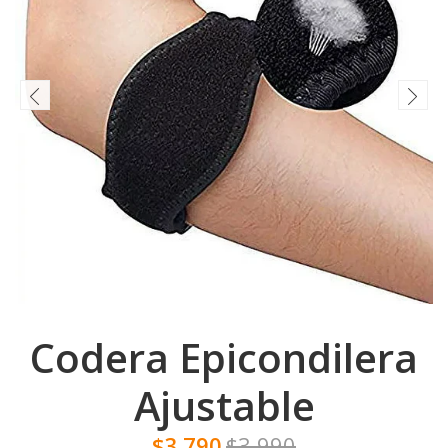
Codera Epicondilera
Ajustable
$3.790
$3.990