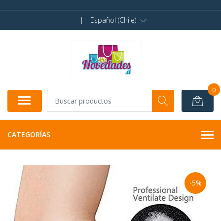
|
Español (Chile)
0
CATEGORÍAS
-5%