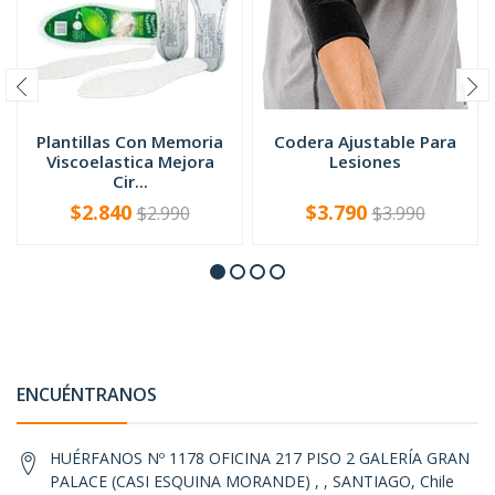
Plantillas Con Memoria
Codera Ajustable Para
Viscoelastica Mejora
Lesiones
Cir...
$2.840
$3.790
$2.990
$3.990
-
+
-
+
ENCUÉNTRANOS
HUÉRFANOS Nº 1178 OFICINA 217 PISO 2 GALERÍA GRAN
PALACE (CASI ESQUINA MORANDE) , , SANTIAGO, Chile