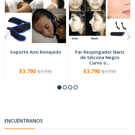
Soporte Anti Ronquido
Par Respingador Nariz
de Silicona Negro
Curvo o...
$3.790
$3.790
$3.990
$3.990
VER OPCIONES
-
+
ENCUÉNTRANOS