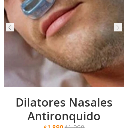
Dilatores Nasales
Antironquido
$1.890
$1.990