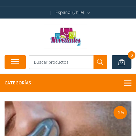
|
Español (Chile)
0
CATEGORÍAS
-5%