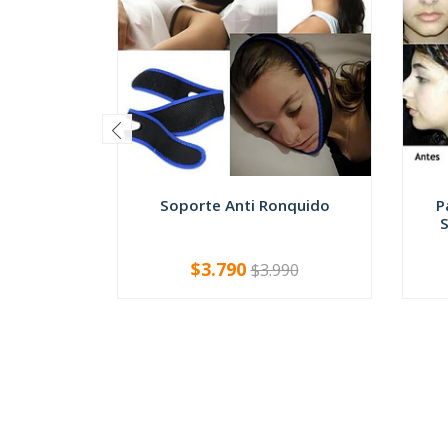
Soporte Anti Ronquido
P
S
$3.790
$3.990
-
+