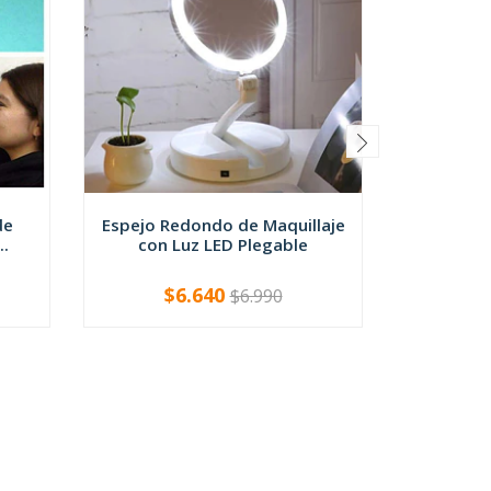
de
Espejo Redondo de Maquillaje
Par Pla
..
con Luz LED Plegable
Aument
$6.640
$
$6.990
-
+
-