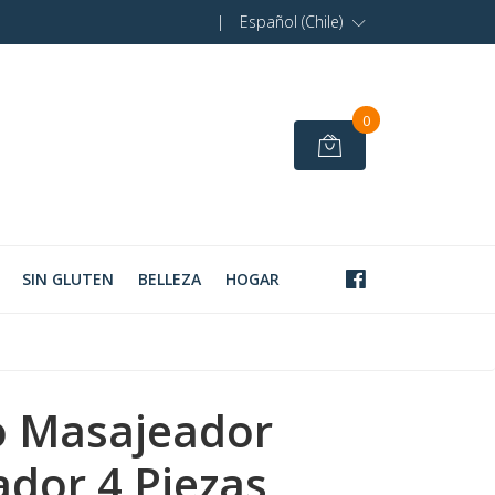
|
Español (Chile)
0
SIN GLUTEN
BELLEZA
HOGAR
o Masajeador
ador 4 Piezas