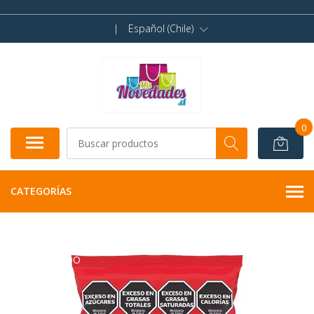
|
Español (Chile)
0
CATEGORÍAS
AGOTADO