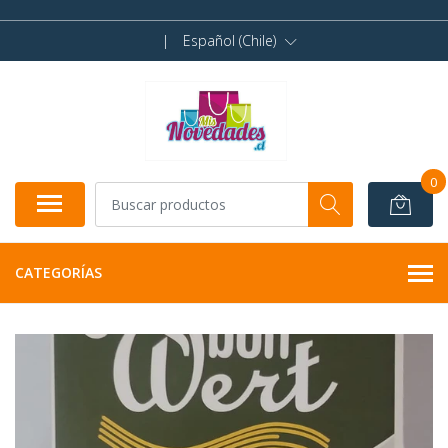
|
Español (Chile)
0
CATEGORÍAS