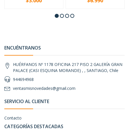
$3.000
$6.990
-
+
-
+
ENCUÉNTRANOS
HUÉRFANOS Nº 1178 OFICINA 217 PISO 2 GALERÍA GRAN
PALACE (CASI ESQUINA MORANDE) , , SANTIAGO, Chile
944694968
ventasmisnovedades@gmail.com
SERVICIO AL CLIENTE
Contacto
CATEGORÍAS DESTACADAS