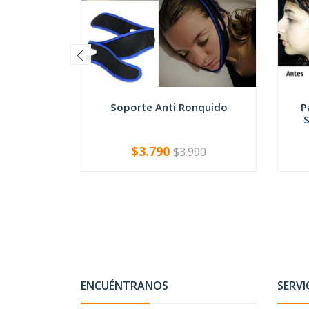
Soporte Anti Ronquido
P
S
$3.790
$3.990
-
+
ENCUÉNTRANOS
SERVI