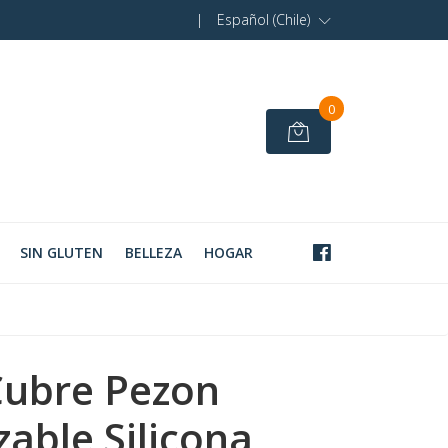
|
Español (Chile)
0
SIN GLUTEN
BELLEZA
HOGAR
Cubre Pezon
zable Silicona