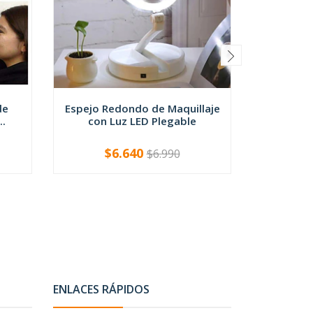
de
Espejo Redondo de Maquillaje
Par Pla
..
con Luz LED Plegable
Aument
$6.640
$
$6.990
-
+
-
ENLACES RÁPIDOS