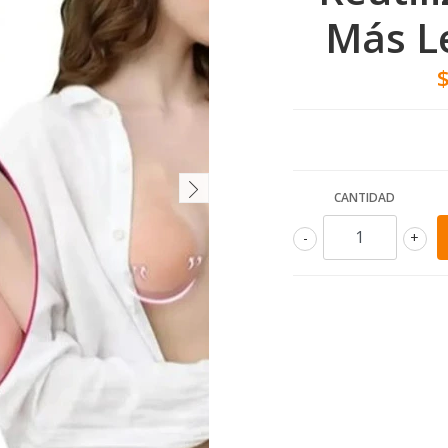
Más L
CANTIDAD
-
+