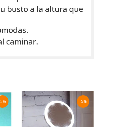
tu busto a la altura que
cómodas.
al caminar.
-5%
-5%