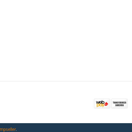
umpseller
.