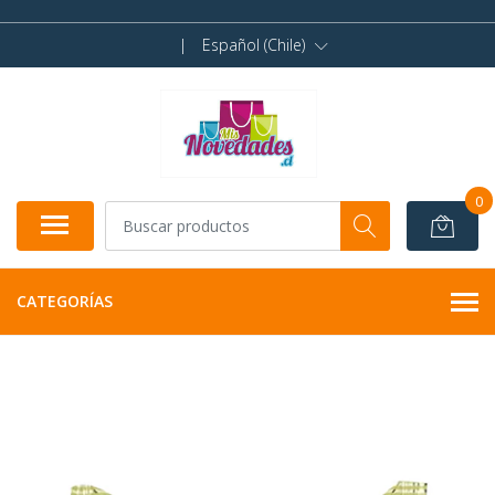
|
Español (Chile)
0
CATEGORÍAS