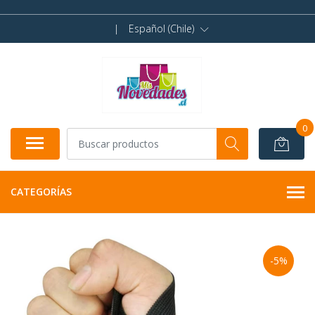
|
Español (Chile)
0
CATEGORÍAS
-5%