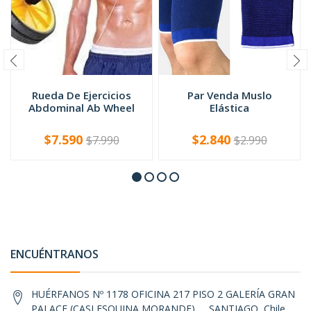
Rueda De Ejercicios
Par Venda Muslo
Abdominal Ab Wheel
Elástica
$7.590
$2.840
$7.990
$2.990
-
+
-
+
ENCUÉNTRANOS
HUÉRFANOS Nº 1178 OFICINA 217 PISO 2 GALERÍA GRAN
PALACE (CASI ESQUINA MORANDE) , , SANTIAGO, Chile