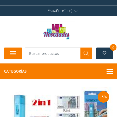
|
Español (Chile)
0
CATEGORÍAS
-5%