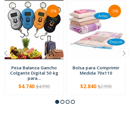
-5%
-5%
Pesa Balanza Gancho
Bolsa para Comprimir
Colgante Digital 50 kg
Medida 70x110
para...
$4.740
$2.840
$4.990
$2.990
-
+
-
+