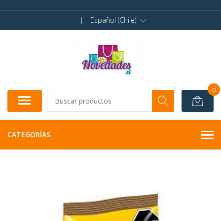
|
Español (Chile)
0
CATEGORÍAS
AGOTADO