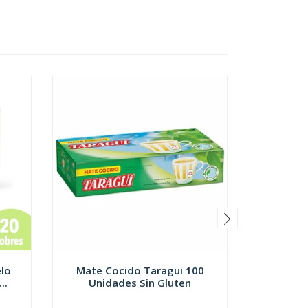
lo
Mate Cocido Taragui 100
Galleta 
..
Unidades Sin Gluten
Cer