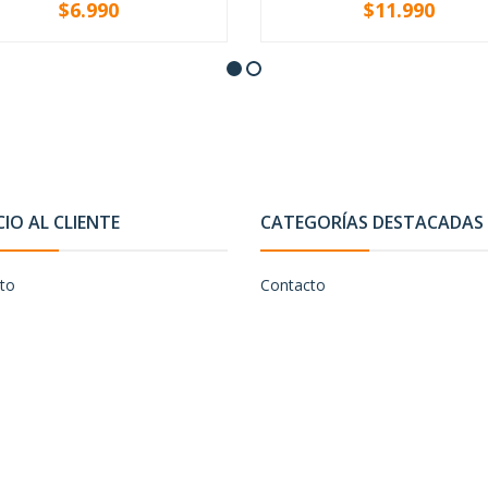
$6.990
$11.990
NO DISPONIBLE
+
CIO AL CLIENTE
CATEGORÍAS DESTACADAS
to
Contacto