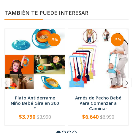
TAMBIÉN TE PUEDE INTERESAR
-5%
-5%
Plato Antiderrame
Arnés de Pecho Bebé
Niño Bebé Gira en 360
Para Comenzar a
°
Caminar
$3.790
$6.640
$3.990
$6.990
-
+
-
+