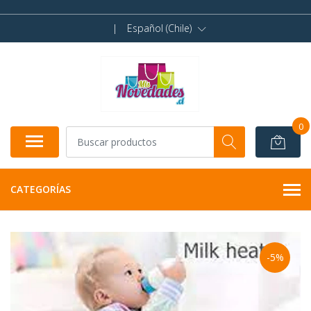
|
Español (Chile)
0
CATEGORÍAS
-5%