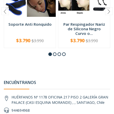
Soporte Anti Ronquido
Par Respingador Nariz
de Silicona Negro
Curvo o...
$3.790
$3.790
$3.990
$3.990
VER OPCIONES
-
+
ENCUÉNTRANOS
HUÉRFANOS Nº 1178 OFICINA 217 PISO 2 GALERÍA GRAN
PALACE (CASI ESQUINA MORANDE) , , SANTIAGO, Chile
944694968