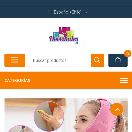
|
Español (Chile)
0
CATEGORÍAS
-5%