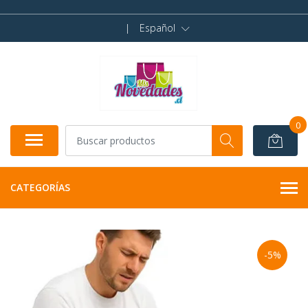
|
Español
0
CATEGORÍAS
-5%