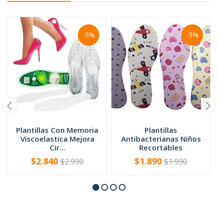
-5%
-5%
Plantillas Con Memoria
Plantillas
Viscoelastica Mejora
Antibacterianas Niños
Cir...
Recortables
$2.840
$1.890
$2.990
$1.990
-
+
-
+