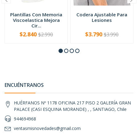
Plantillas Con Memoria
Codera Ajustable Para
Viscoelastica Mejora
Lesiones
Cir...
$2.840
$3.790
$2.990
$3.990
-
+
-
+
ENCUÉNTRANOS
HUÉRFANOS Nº 1178 OFICINA 217 PISO 2 GALERÍA GRAN
PALACE (CASI ESQUINA MORANDE) , , SANTIAGO, Chile
944694968
ventasmisnovedades@gmail.com