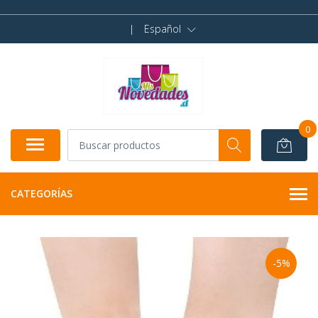
|
Español
0
CATEGORÍAS
-5%