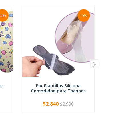
-5%
-5%
as
Par Plantillas Silicona
Planti
Comodidad para Tacones
Almohad
$2.840
$
$2.990
-
+
-