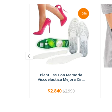
-5%
Plantillas Con Memoria
Viscoelastica Mejora Cir...
$2.840
$2.990
-
+
-