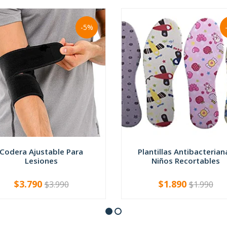
-5%
Codera Ajustable Para
Plantillas Antibacterian
Lesiones
Niños Recortables
$3.790
$1.890
$3.990
$1.990
+
-
+