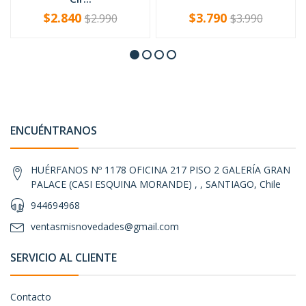
$2.840
$3.790
$2.990
$3.990
-
+
-
+
ENCUÉNTRANOS
HUÉRFANOS Nº 1178 OFICINA 217 PISO 2 GALERÍA GRAN
PALACE (CASI ESQUINA MORANDE) , , SANTIAGO, Chile
944694968
ventasmisnovedades@gmail.com
SERVICIO AL CLIENTE
Contacto