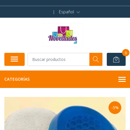
|
Español
0
CATEGORÍAS
-5%