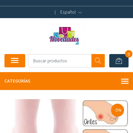
|
Español
0
CATEGORÍAS
-5%