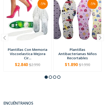
-5%
-5%
Plantillas Con Memoria
Plantillas
Viscoelastica Mejora
Antibacterianas Niños
Cir...
Recortables
$2.840
$1.890
$2.990
$1.990
-
+
-
+
ENCUÉNTRANOS