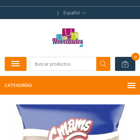
|
Español
0
CATEGORÍAS