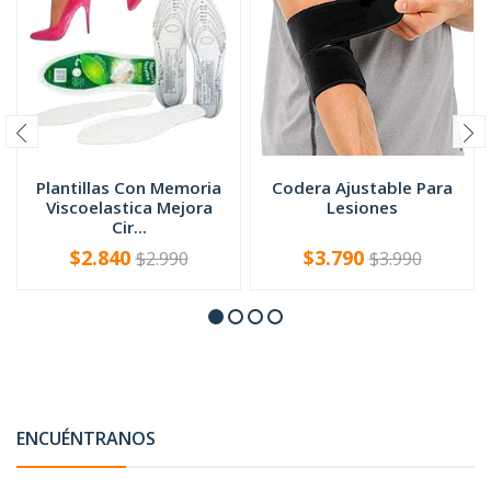
Plantillas Con Memoria
Codera Ajustable Para
Viscoelastica Mejora
Lesiones
Cir...
$2.840
$3.790
$2.990
$3.990
-
+
-
+
ENCUÉNTRANOS