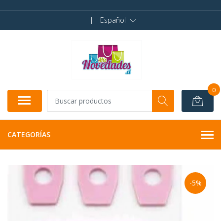
|
Español
0
CATEGORÍAS
-5%