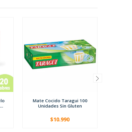
lo
Mate Cocido Taragui 100
Galleta 
..
Unidades Sin Gluten
Cer
$10.990
-
+
-