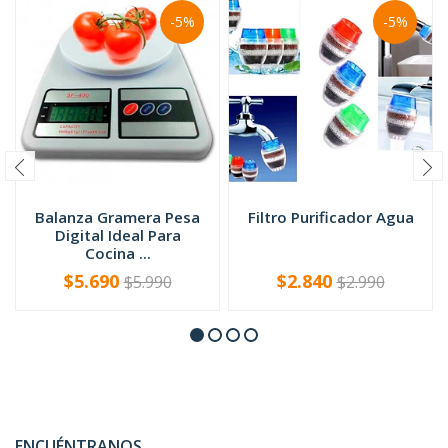
-5%
-5%
Balanza Gramera Pesa
Filtro Purificador Agua
Digital Ideal Para
Cocina ...
$5.690
$2.840
$5.990
$2.990
-
+
-
+
ENCUÉNTRANOS