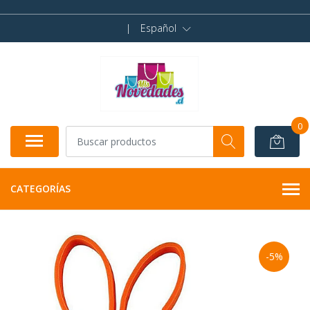
|
Español
0
CATEGORÍAS
-5%