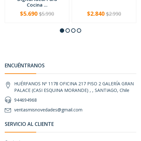
Cocina ...
$5.690
$2.840
$5.990
$2.990
-
+
-
+
ENCUÉNTRANOS
HUÉRFANOS Nº 1178 OFICINA 217 PISO 2 GALERÍA GRAN
PALACE (CASI ESQUINA MORANDE) , , SANTIAGO, Chile
944694968
ventasmisnovedades@gmail.com
SERVICIO AL CLIENTE