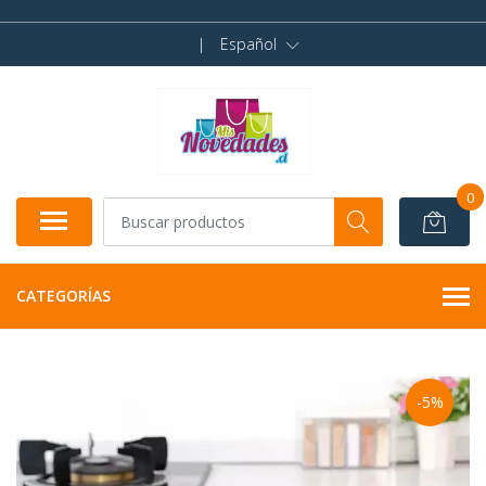
|
Español
0
CATEGORÍAS
-5%