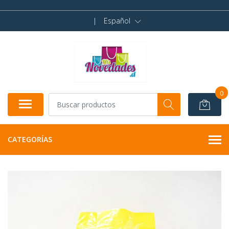
|
Español
0
CATEGORÍAS