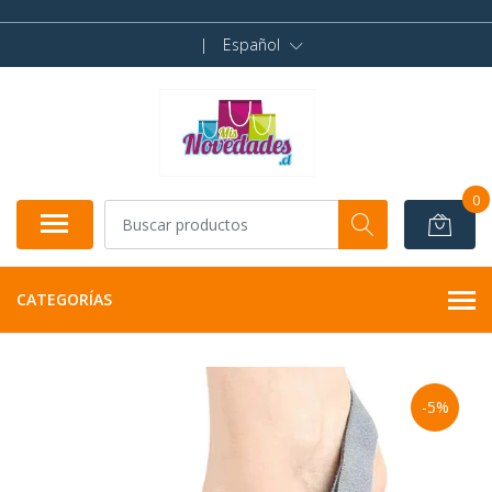
|
Español
0
CATEGORÍAS
-5%