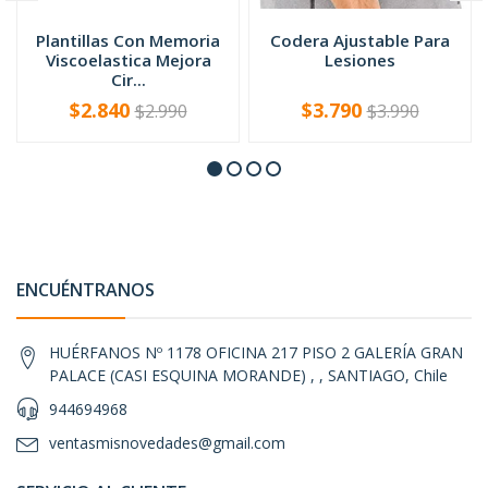
Plantillas Con Memoria
Codera Ajustable Para
Viscoelastica Mejora
Lesiones
Cir...
$2.840
$3.790
$2.990
$3.990
-
+
-
+
ENCUÉNTRANOS
HUÉRFANOS Nº 1178 OFICINA 217 PISO 2 GALERÍA GRAN
PALACE (CASI ESQUINA MORANDE) , , SANTIAGO, Chile
944694968
ventasmisnovedades@gmail.com