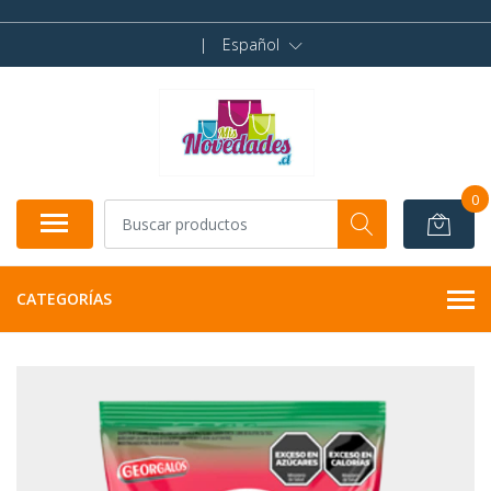
|
Español
0
CATEGORÍAS