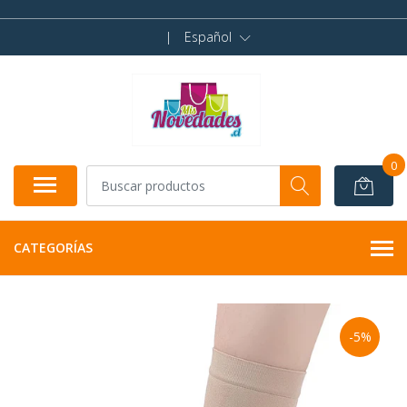
|
Español
0
CATEGORÍAS
-5%