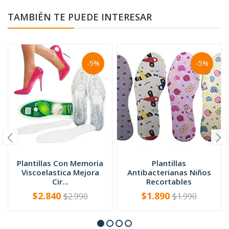
TAMBIÉN TE PUEDE INTERESAR
-5%
-5%
Plantillas Con Memoria
Plantillas
Viscoelastica Mejora
Antibacterianas Niños
Cir...
Recortables
$2.840
$1.890
$2.990
$1.990
-
+
-
+