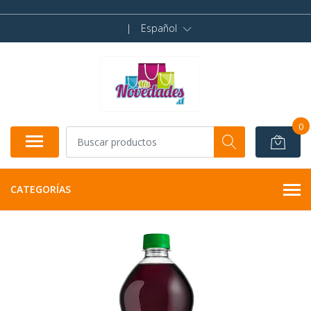
|
Español
0
CATEGORÍAS
NO DISPONIBLE