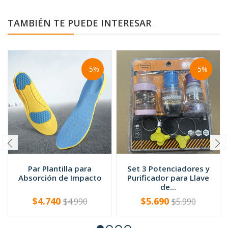
TAMBIÉN TE PUEDE INTERESAR
-5%
-5%
Par Plantilla para
Set 3 Potenciadores y
Absorción de Impacto
Purificador para Llave
de...
$4.740
$5.690
$4.990
$5.990
VER OPCIONES
-
+