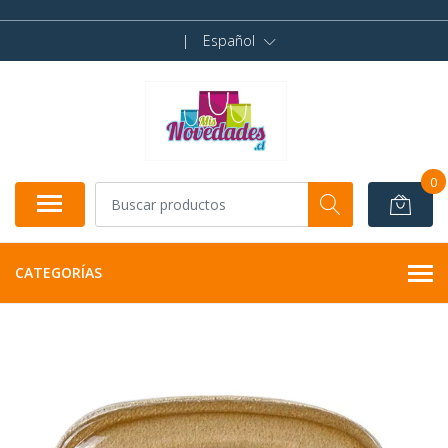
|
Español
0
CATEGORÍAS