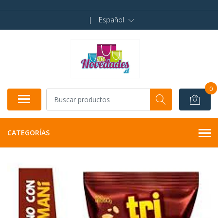
|
Español
0
CATEGORÍAS