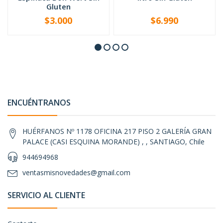
Gluten
$3.000
$6.990
-
+
-
+
ENCUÉNTRANOS
HUÉRFANOS Nº 1178 OFICINA 217 PISO 2 GALERÍA GRAN
PALACE (CASI ESQUINA MORANDE) , , SANTIAGO, Chile
944694968
ventasmisnovedades@gmail.com
SERVICIO AL CLIENTE