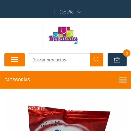
|
Español
0
CATEGORÍAS
NO DISPONIBLE