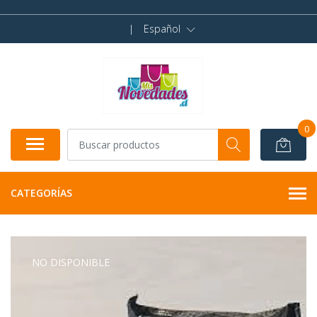
|
Español
0
CATEGORÍAS
NO DISPONIBLE