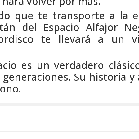
e hará volver por más.
o que te transporte a la e
itán del Espacio Alfajor Ne
ordisco te llevará a un v
acio es un verdadero clási
 generaciones. Su historia y
cono.