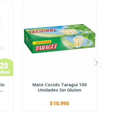
lo
Mate Cocido Taragui 100
Galleta 
..
Unidades Sin Gluten
Cer
$10.990
-
+
-